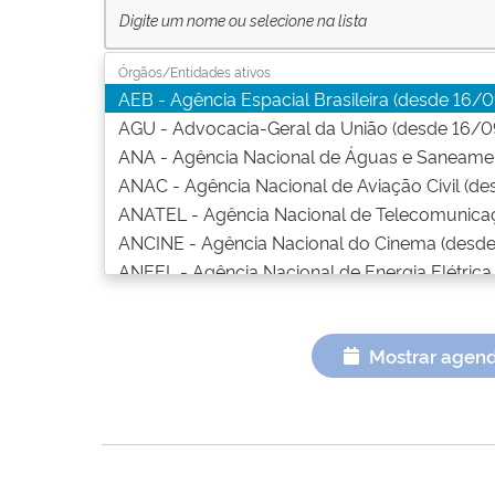
Órgãos/Entidades ativos
Cargo
Ativos
Inativos
AEB - Agência Espacial Brasileira (desde 16/
AGU - Advocacia-Geral da União (desde 16/0
ANA - Agência Nacional de Águas e Saneamen
ANAC - Agência Nacional de Aviação Civil (de
Agente Público Obrigado
Ativos
ANATEL - Agência Nacional de Telecomunicaç
ANCINE - Agência Nacional do Cinema (desde
ANEEL - Agência Nacional de Energia Elétrica
ANM - Agência Nacional de Mineração (desde
ANP - Agência Nacional do Petróleo, Gás Natu
Mostrar agen
ANPD - Agência Nacional de Proteção de Dad
ANS - Agência Nacional de Saúde Suplementa
ANSN - Autoridade Nacional de Segurança Nu
ANTAQ - Agência Nacional de Transportes Aqu
ANTT - Agência Nacional de Transportes Terr