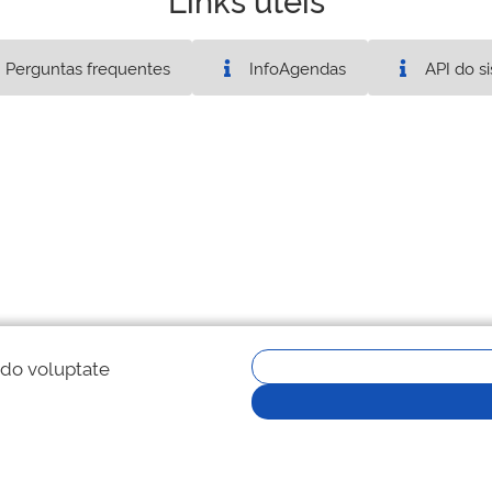
tária (desde 16/09/2022) - Ativo
022) - Ativo
conômica (desde 16/09/2022) - Ativo
Perguntas frequentes
InfoAgendas
API do s
mento de Pessoal de Nível superior (desde
ca (desde 16/09/2022) - Ativo
 o Pessoal da Marinha (desde 10/05/2024) - Ativo
05/2023) - Ativo
4/2023) - Ativo
ológica de Minas Gerais (desde 16/09/2022) - Ativo
ológica - Celso Suckow da Fonseca (desde
Eletrônica Avançada S. A (desde 05/10/2023) - Ativo
2) - Ativo
 do voluptate
a Aeronáutica (desde 28/03/2025) - Ativo
6/09/2022) - Ativo
r (desde 16/09/2022) - Ativo
 Científico e Tecnológico (desde 16/09/2022) - Ativo