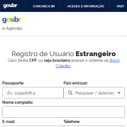
COMUNICA BR
ACESSO À INFORMAÇÃO
PARTI
IR
PARA
e-Agendas
O
CONTEÚDO
Registro de Usuário
Estrangeiro
Caso tenha
CPF
ou
seja brasileiro
acesse o sistema via
Brasil
Cidadão
.
Passaporte:
País emissor:
Nome completo:
E-mail:
Telefone: