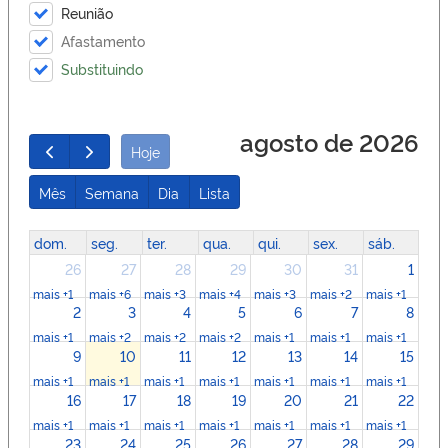
Reunião
Afastamento
Substituindo
agosto de 2026
Hoje
Mês
Semana
Dia
Lista
dom.
seg.
ter.
qua.
qui.
sex.
sáb.
26
27
28
29
30
31
1
mais +1
mais +6
mais +3
mais +4
mais +3
mais +2
mais +1
2
3
4
5
6
7
8
mais +1
mais +2
mais +2
mais +2
mais +1
mais +1
mais +1
9
10
11
12
13
14
15
mais +1
mais +1
mais +1
mais +1
mais +1
mais +1
mais +1
16
17
18
19
20
21
22
mais +1
mais +1
mais +1
mais +1
mais +1
mais +1
mais +1
23
24
25
26
27
28
29