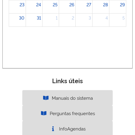
23
24
25
26
27
28
29
30
31
1
2
3
4
5
Links úteis
Manuais do sistema
Perguntas frequentes
InfoAgendas