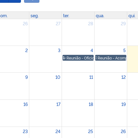
om.
seg.
ter.
qua.
qui.
26
27
28
29
2
3
4
5
14:30
Reunião - Ofício 29549/2026 - process
10
Reunião - Acompanhame
9
10
11
12
16
17
18
19
23
24
25
26