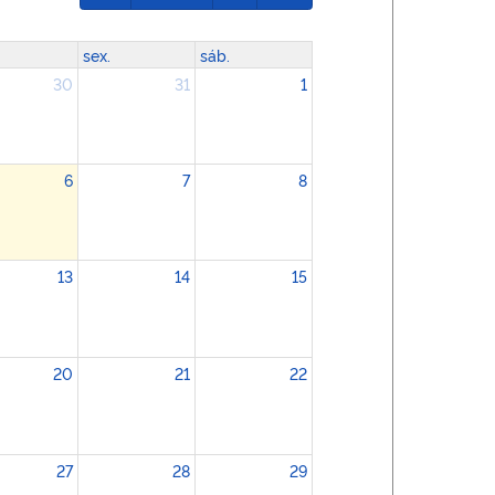
sex.
sáb.
30
31
1
6
7
8
o SEI 50500.013963/2026-58
nto Mensal de temas afetos à Concessionária e à Gerência
13
14
15
20
21
22
27
28
29