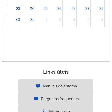
23
24
25
26
27
28
29
30
31
1
2
3
4
5
Links úteis
Manuais do sistema
Perguntas frequentes
InfoAgendas