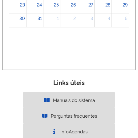
23
24
25
26
27
28
29
30
31
1
2
3
4
5
Links úteis
Manuais do sistema
Perguntas frequentes
InfoAgendas