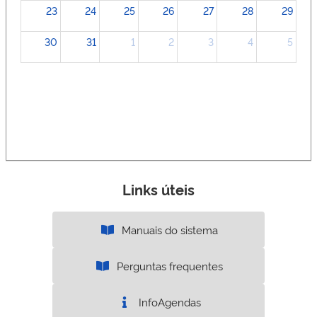
23
24
25
26
27
28
29
30
31
1
2
3
4
5
Links úteis
Manuais do sistema
Perguntas frequentes
InfoAgendas