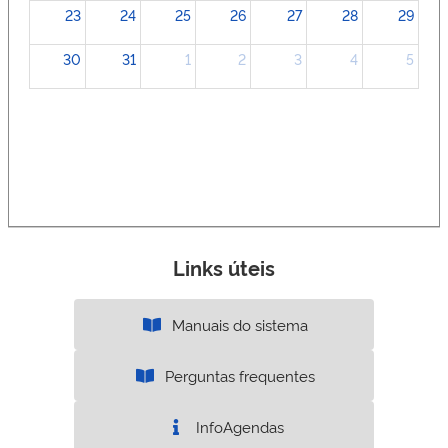
23
24
25
26
27
28
29
30
31
1
2
3
4
5
Links úteis
Manuais do sistema
Perguntas frequentes
InfoAgendas