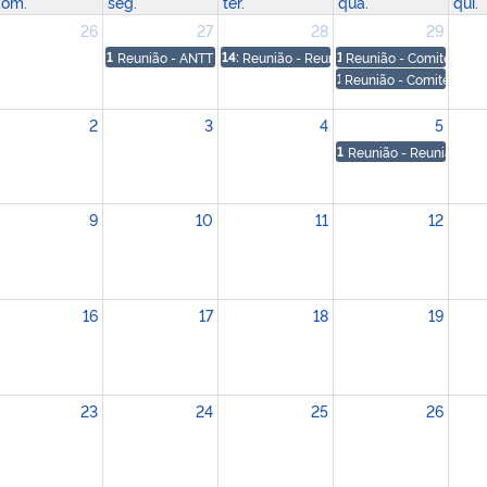
om.
seg.
ter.
qua.
qui.
26
27
28
29
14
Reunião - ANTT | EPR - Conexão Litoral
14:30
Reunião - Reunião - ANTT | MRS
10
Reunião - Comitês de 
15
Reunião - Comitês de D
2
3
4
5
16
Reunião - Reunião - A
9
10
11
12
16
17
18
19
23
24
25
26