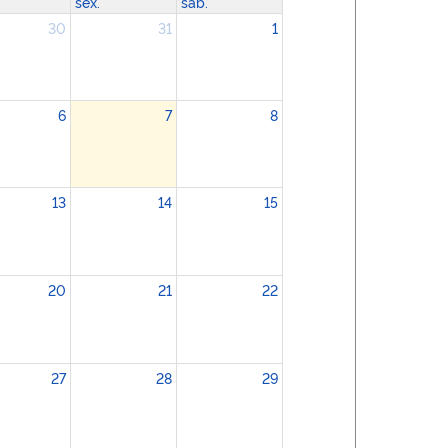
sex.
sáb.
30
31
1
Desenvolvimento de Sustentabilidade de Rodovias
esenvolvimento de Sustentabilidade de Ferrovias
6
7
8
NTT | VIA BRASIL
13
14
15
20
21
22
27
28
29