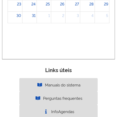
23
24
25
26
27
28
29
30
31
1
2
3
4
5
Links úteis
Manuais do sistema
Perguntas frequentes
InfoAgendas