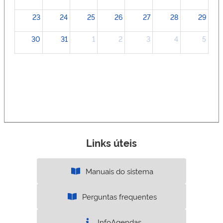
23
24
25
26
27
28
29
30
31
1
2
3
4
5
Links úteis
Manuais do sistema
Perguntas frequentes
InfoAgendas