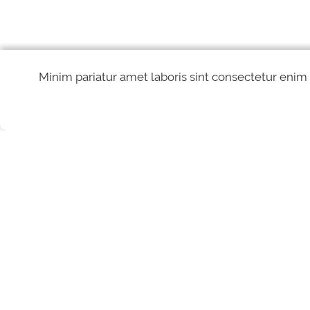
Minim pariatur amet laboris sint consectetur enim
REDES SOCIAIS
Direitos reservados à Controladoria-Geral da União - CGU/2026