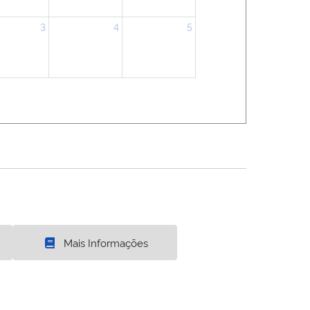
3
4
5
Mais Informações