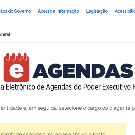
ãos do Governo
Acesso à Informação
Legislação
Acessibil
deral
 entidade e, em seguida, selecione o cargo ou o agente pú
 resutado esperado, selecione abaixo e tente