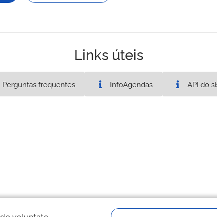
Links úteis
Perguntas frequentes
InfoAgendas
API do s
 do voluptate