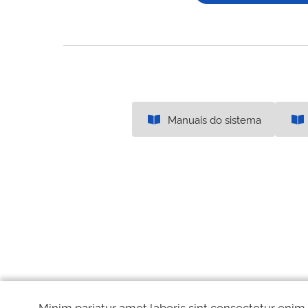
Manuais do sistema
Minim pariatur amet laboris sint consectetur enim