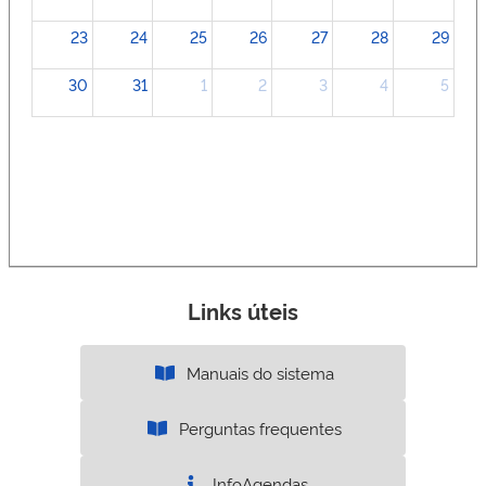
23
24
25
26
27
28
29
30
31
1
2
3
4
5
Links úteis
Manuais do sistema
Perguntas frequentes
InfoAgendas