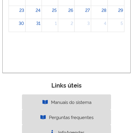
23
24
25
26
27
28
29
30
31
1
2
3
4
5
Links úteis
Manuais do sistema
Perguntas frequentes
InfoAgendas