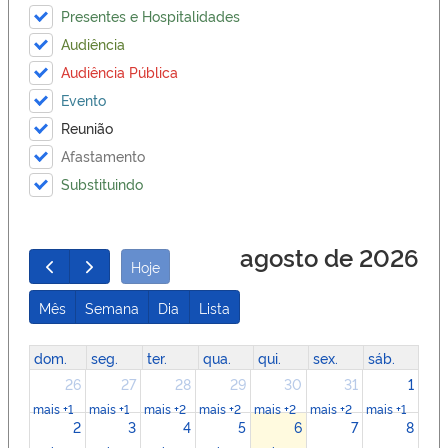
Presentes e Hospitalidades
Audiência
Audiência Pública
Evento
Reunião
Afastamento
Substituindo
agosto de 2026
Hoje
Mês
Semana
Dia
Lista
dom.
seg.
ter.
qua.
qui.
sex.
sáb.
26
27
28
29
30
31
1
mais +1
mais +1
mais +2
mais +2
mais +2
mais +2
mais +1
2
3
4
5
6
7
8