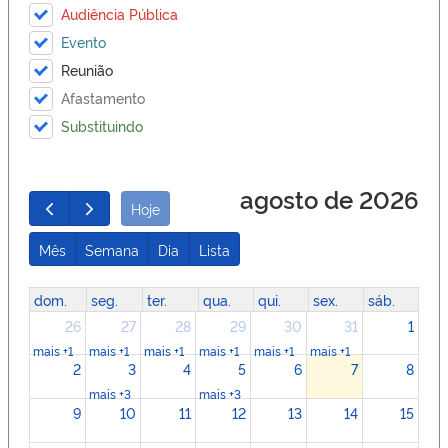
Audiência Pública
Evento
Reunião
Afastamento
Substituindo
agosto de 2026
Hoje
Mês
Semana
Dia
Lista
dom.
seg.
ter.
qua.
qui.
sex.
sáb.
26
27
28
29
30
31
1
mais +1
mais +1
mais +1
mais +1
mais +1
mais +1
2
3
4
5
6
7
8
mais +3
mais +3
9
10
11
12
13
14
15