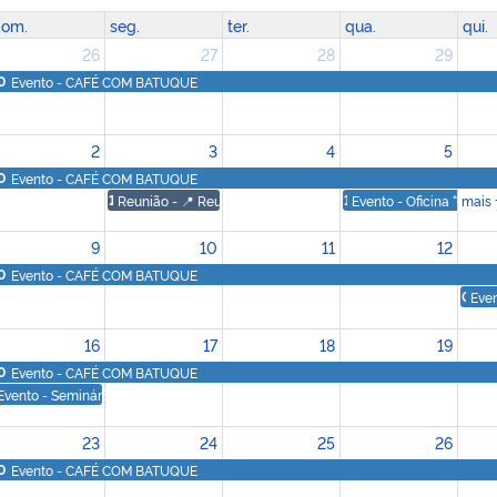
om.
seg.
ter.
qua.
qui.
26
27
28
29
0
Evento - CAFÉ COM BATUQUE
2
3
4
5
0
Evento - CAFÉ COM BATUQUE
10
Reunião - 📍 Reunião Geral do Ministério da Igualdade Racial 
11
Evento - Oficina “Enfr
mais 
9
10
11
12
0
Evento - CAFÉ COM BATUQUE
09
Even
16
17
18
19
0
Evento - CAFÉ COM BATUQUE
9
Evento - Seminário Nacional da Cia das Ekedjys, Makotas e Ajoyês de Ilhéus
23
24
25
26
0
Evento - CAFÉ COM BATUQUE