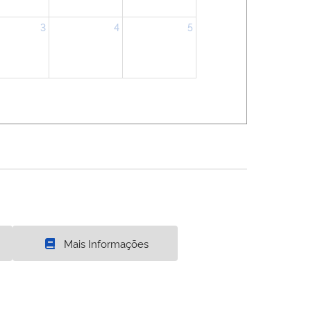
3
4
5
Mais Informações