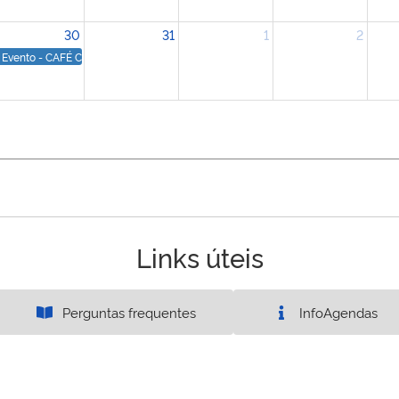
30
31
1
2
0
Evento - CAFÉ COM BATUQUE
Links úteis
Perguntas frequentes
InfoAgendas