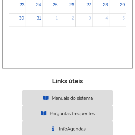
23
24
25
26
27
28
29
30
31
1
2
3
4
5
Links úteis
Manuais do sistema
Perguntas frequentes
InfoAgendas