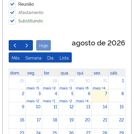
Reunião
Afastamento
Substituindo
agosto de 2026
Hoje
Mês
Semana
Dia
Lista
dom.
seg.
ter.
qua.
qui.
sex.
sáb.
26
27
28
29
30
31
1
mais +5
mais +2
mais +3
mais +8
mais +4
2
3
4
5
6
7
8
mais +2
mais +1
mais +2
mais +4
9
10
11
12
13
14
15
16
17
18
19
20
21
22
23
24
25
26
27
28
29