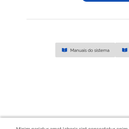
Manuais do sistema
Minim pariatur amet laboris sint consectetur enim