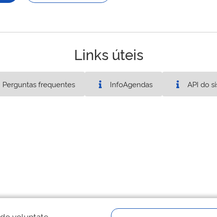
Links úteis
Perguntas frequentes
InfoAgendas
API do s
 do voluptate