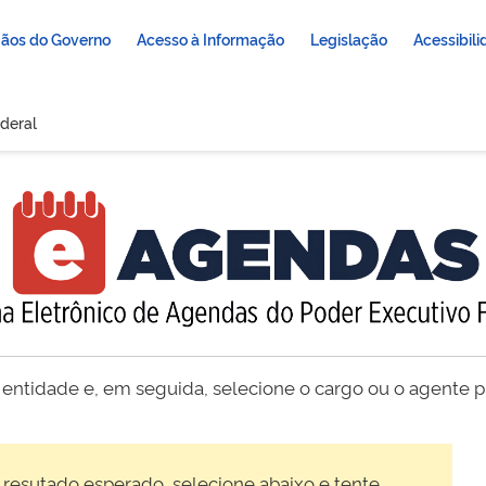
ãos do Governo
Acesso à Informação
Legislação
Acessibil
deral
 entidade e, em seguida, selecione o cargo ou o agente pú
 resutado esperado, selecione abaixo e tente