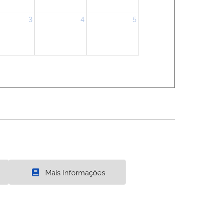
3
4
5
Mais Informações