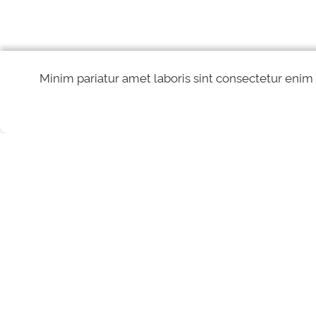
Minim pariatur amet laboris sint consectetur enim
REDES SOCIAIS
Direitos reservados à Controladoria-Geral da União - CGU/2026