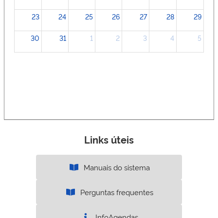
23
24
25
26
27
28
29
30
31
1
2
3
4
5
Links úteis
Manuais do sistema
Perguntas frequentes
InfoAgendas