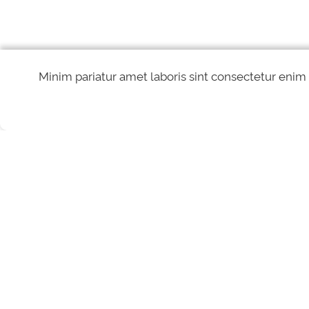
Minim pariatur amet laboris sint consectetur enim
REDES SOCIAIS
Direitos reservados à Controladoria-Geral da União - CGU/2026