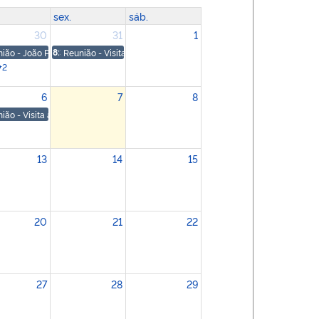
sex.
sáb.
30
31
1
 SFB
ião - João Paulo Capobianco, Ministro de Estado do Meio Ambiente e Mudança
8:30
Reunião - Visita à fábrica da Toyota
+2
6
7
8
no Novo Ciclo do Capital Climático"
ário Internacional Cultura e Mudança do Clima
entrevista para a Rádio - O Povo CBN Cariri, com Luciano Cesario
ião - Visita à Casa Sede da Floresta Nacional do Araripe – FLONA e do Núcleo 
13
14
15
20
21
22
27
28
29