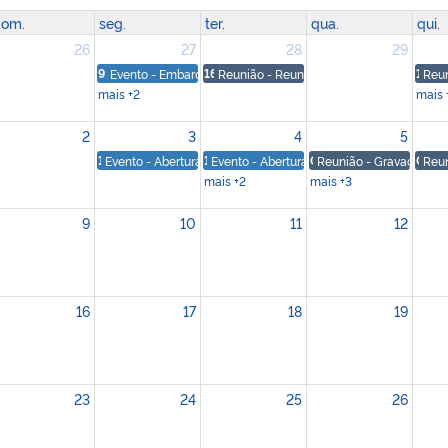
om.
seg.
ter.
qua.
qui.
26
27
28
29
9:15
Evento - Embarque de São Paulo para Brasília
16:15
Reunião - Reunião com IBama, ICMBio e
14
Reun
mais +2
mais 
2
3
4
5
13
Evento - Abertura do Eixo de Finanças Climáticas - "O Brasil 
11
Evento - Abertura Institucional - 3º Semin
08
Reunião - Gravação de 
09
Reun
mais +2
mais +3
9
10
11
12
16
17
18
19
23
24
25
26