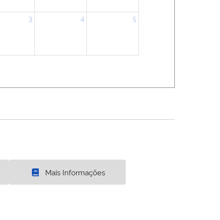
3
4
5
Mais Informações