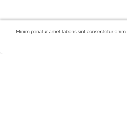
Minim pariatur amet laboris sint consectetur enim
REDES SOCIAIS
Direitos reservados à Controladoria-Geral da União - CGU/2026