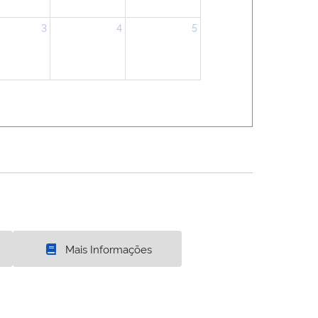
3
4
5
Mais Informações