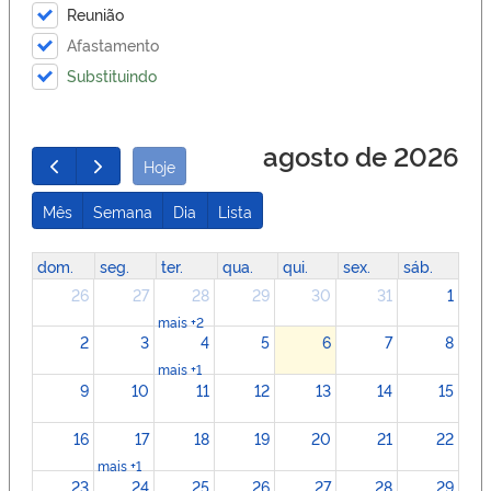
Reunião
Afastamento
Substituindo
agosto de 2026
Hoje
Mês
Semana
Dia
Lista
dom.
seg.
ter.
qua.
qui.
sex.
sáb.
26
27
28
29
30
31
1
mais +2
2
3
4
5
6
7
8
mais +1
9
10
11
12
13
14
15
16
17
18
19
20
21
22
mais +1
23
24
25
26
27
28
29