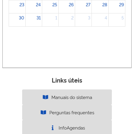
23
24
25
26
27
28
29
30
31
1
2
3
4
5
Links úteis
Manuais do sistema
Perguntas frequentes
InfoAgendas