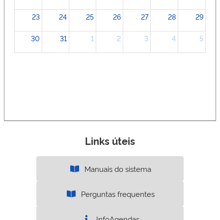
23
24
25
26
27
28
29
30
31
1
2
3
4
5
Links úteis
Manuais do sistema
Perguntas frequentes
InfoAgendas