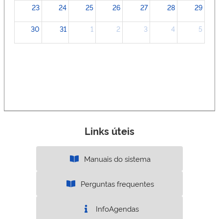
23
24
25
26
27
28
29
30
31
1
2
3
4
5
Links úteis
Manuais do sistema
Perguntas frequentes
InfoAgendas