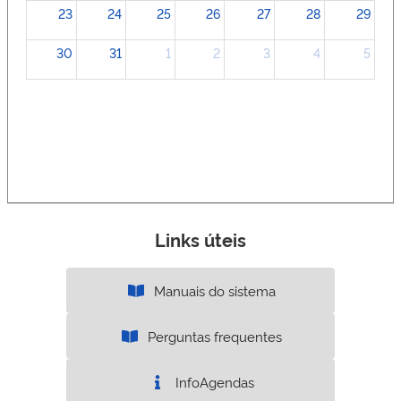
23
24
25
26
27
28
29
30
31
1
2
3
4
5
Links úteis
Manuais do sistema
Perguntas frequentes
InfoAgendas